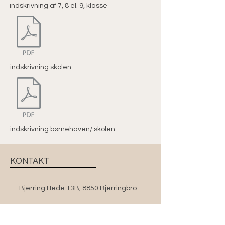
indskrivning af 7, 8 el. 9, klasse
indskrivning skolen
indskrivning børnehaven/ skolen
KONTAKT
Bjerring Hede 13B, 8850 Bjerringbro
+45 86 68 25 82
(tast 1 for kontoret)