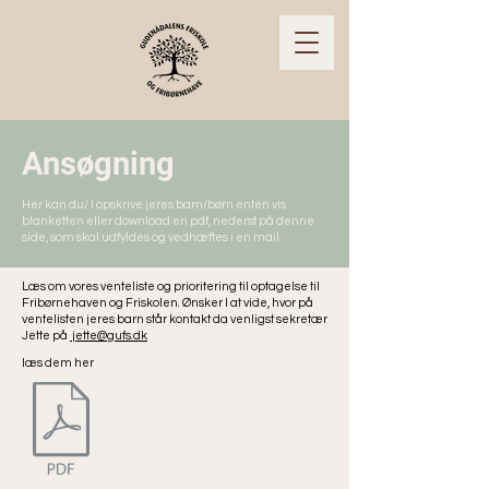
Ansøgning
Her kan du/ I opskrive jeres barn/børn enten vis
blanketten eller download en pdf, nederst på denne
side, som skal udfyldes og vedhæftes i en mail.
Læs om vores venteliste og prioritering til optagelse til
Fribørnehaven og Friskolen. Ønsker I at vide, hvor på
ventelisten jeres barn står kontakt da venligst sekretær
Jette på
jette@gufs.dk
læs dem her