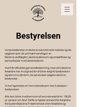
Bestyrelsen
Vores bestyrelse er skolens overordnede ledelse og de
opgaver som de primært varetager er:
Skolens vedtægter, skolens økonomi og ansættelse og
samarbejde med skolelederen.
Hvert år afholdes generalforsamling, hvor alle skolens
forældre har mulighed for at blive valgt til bestyrelsen
og stemme på dem, de synes skal udgøre skolens
bestyrelse.
Vi har ligeledes en Vennekreds som har 2 pladser i
bestyrelsen.
Alle kan blive medlemmer af vennekreds for kr. 150,00
pr. person om året. Dette er typisk relevant for forældre
fra Gudenådalens Fribørnehave eller forældre og