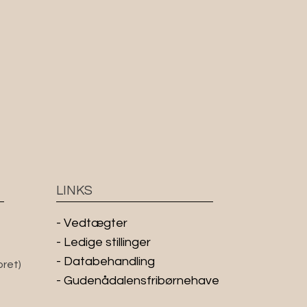
LINKS
-
Vedtægter
- Ledige stillinger
- Databehandling
oret)
- Gudenådalensfribørnehave