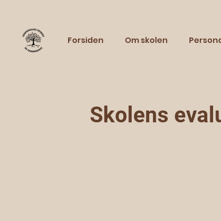
Forsiden
Om skolen
Person
Skolens eval