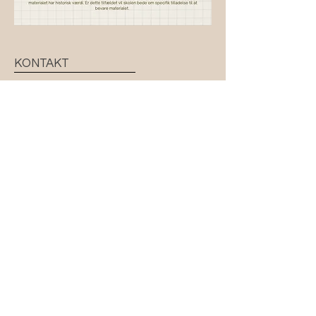
KONTAKT
Bjerring Hede 13B, 8850 Bjerringbro
+45 86 68 25 82
(tast 1 for kontoret)
kontor@gufs.dk
CVR:
10344379
LINKS
-
Vedtægter
- Ledige stillinger
- Databehandling
- Gudenådalensfribørnehave