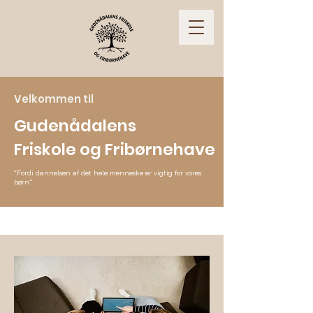
Velkommen til
Gudenådalens
Friskole og
Fribørnehave
“Fordi dannelsen af det hele menneske er vigtig for vores
børn”