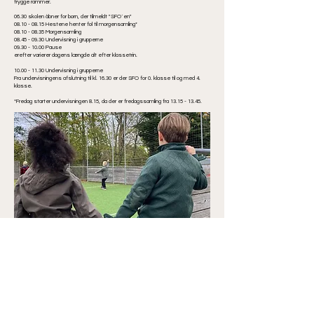
trygge rammer.
06.30 skolen åbner for børn, der tilmeldt "SFO´en"
08.10 - 08.15
Hestene henter føl til morgensamling*
08.10 - 08.35
Morgensamling
08.45 - 09.30
Undervisning i grupperne
09.30 - 10.00
Pause
erefter varierer dagens længde alt efter klassetrin.
10.00 - 11.30
Undervisning i grupperne
Fra undervisningens afslutning til kl. 16.30 er der SFO for 0. klasse til og med 4.
klasse.
*Fredag starter undervisningen 8.15, da der er fredagssamling fra
13.15 - 13.45
.