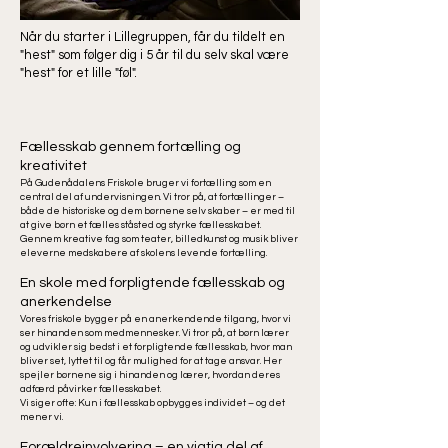
Når du starter i Lillegruppen, får du tildelt en
"hest" som følger dig i 5 år til du selv skal være
"hest" for et lille "føl".
​Fællesskab gennem fortælling og
kreativitet
På Gudenådalens Friskole bruger vi fortælling som en
central del af undervisningen. Vi tror på, at fortællinger –
både de historiske og dem børnene selv skaber – er med til
at give børn et fælles ståsted og styrke fællesskabet.
Gennem kreative fag som teater, billedkunst og musik bliver
eleverne medskabere af skolens levende fortælling.
En skole med forpligtende fællesskab og
anerkendelse
Vores friskole bygger på en anerkendende tilgang, hvor vi
ser hinanden som medmennesker. Vi tror på, at børn lærer
og udvikler sig bedst i et forpligtende fællesskab, hvor man
bliver set, lyttet til og får mulighed for at tage ansvar. Her
spejler børnene sig i hinanden og lærer, hvordan deres
adfærd påvirker fællesskabet.
Vi siger ofte: Kun i fællesskab opbygges individet – og det
mener vi.
Forældreinvolvering – en vigtig del af