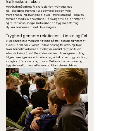
fællesskab i fokus
Hos Gudenådalens Friskole starter hver dag med
fællesskab og nærvær. Vi begynder dagen med
morgensamling, hvor alle elever – store som små – samles
sammen med skolens voksne. Her synger vi, deler historier
og fejrer fødselsdage. Det skaber en tryg skolestart og
styrker børnenes trivsel i hverdagen.
Tryghed gennem relationer – Heste og Føl
Vi er en friskole med stærkt fokus på fællesskab på tværs af
alder. Derfor har vi vores unikke hest og føl-ordning, hvor
hver børnehaveklasseelev (føl) får en fast relation til en
elev i 5. klasse (hest). De sidder sammen til morgensamling,
følges i særlige skoleaktiviteter og udvikler en tryg relation,
som giver både støtte og ansvar. Dette skaber en varm og
tryg skolekultur, hvor alle kender hinanden og trives.