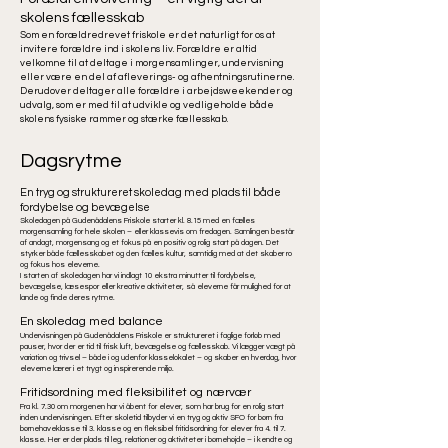
skolens fællesskab
Som en forældredrevet friskole er det naturligt for os at
invitere forældre ind i skolens liv. Forældre er altid
velkomne til at deltage i morgensamlinger, undervisning
eller være en del af afleverings- og afhentningsrutinerne.
Derudover deltager alle forældre i arbejdsweekender og
udvalg, som er med til at udvikle og vedligeholde både
skolens fysiske rammer og stærke fællesskab.
Dagsrytme
En tryg og struktureret skoledag med plads til både
fordybelse og bevægelse
Skoledagen på Gudenådalens Friskole starter kl. 8.15 med en fælles
morgensamling for hele skolen – eller klassevis om fredagen. Samlingen består
af andagt, morgensang og et fokus på en positiv og rolig start på dagen. Det
styrker både fællesskabet og den fælles kultur, samtidig med at det skaber ro
og fokus hos eleverne.
I starten af skoledagen har vi indlagt 10 ekstra minutter til fordybelse,
bevægelse, læsespor eller kreative aktiviteter, så eleverne får mulighed for at
lande og finde deres rytme.
En skoledag med balance
Undervisningen på Gudenådalens Friskole er struktureret i faglige forløb med
pauser, hvor der er tid til frisk luft, bevægelse og fællesskab. Vi lægger vægt på
variation og trivsel – både i og udenfor klasselokalet – og skaber en hverdag, hvor
eleverne lærer i et trygt og inspirerende miljø.
Fritidsordning med fleksibilitet og nærvær
Fra kl. 7.30 om morgenen har vi åbent for elever, som har brug for en rolig start
inden undervisningen. Efter skoletid tilbyder vi en tryg og aktiv SFO for børn fra
børnehaveklasse til 3. klasse og en fleksibel fritidsordning for elever fra 4. til 7.
klasse. Her er der plads til leg, relationer og aktiviteter i børnehøjde – i kendte og