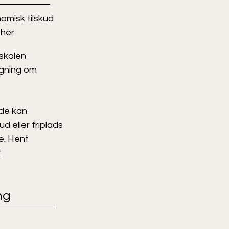
nomisk tilskud
s
her
 skolen
øgning om
lde kan
ud eller friplads
e. Hent
r
ng