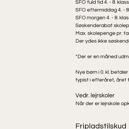
SFO fuld tid 4. - 8. klas
SFO eftermiddag 4. - 8.
SFO morgen 4. - 8. klas
Søskenderabat skolepen
Max. skolepenge pr. fami
Der ydes ikke søskend
*Der er en måned udm
Nye børn i 0. kl. beta
typist i efteråret, året 
Vedr. lejrskoler
Når der er lejrskole op
Fripladstilskud