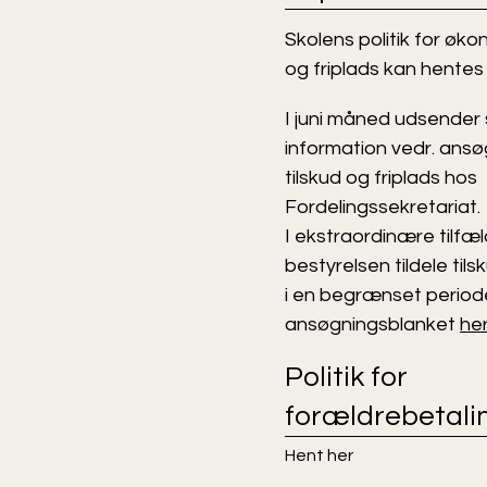
Skolens politik for øko
og friplads kan hente
I juni måned udsender
information vedr. ans
tilskud og friplads hos
Fordelingssekretariat.
I ekstraordinære tilfæ
bestyrelsen tildele tilsk
i en begrænset period
ansøgningsblanket
he
Politik for
forældrebetali
Hent her