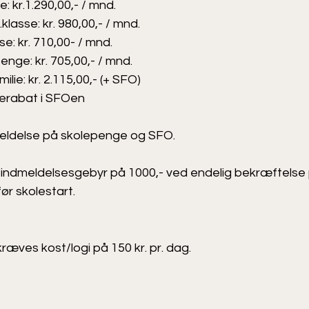
se: kr.1.290,00,- / mnd.
klasse: kr. 980,00,- / mnd.
se: kr. 710,00- / mnd.
ge: kr. 705,00,- / mnd.
lie: kr. 2.115,00,- (+ SFO)
erabat i SFOen
eldelse på skolepenge og SFO.
ler indmeldelsesgebyr på 1000,- ved endelig bekræftelse
før skolestart.
kræves kost/logi på 150 kr. pr. dag.