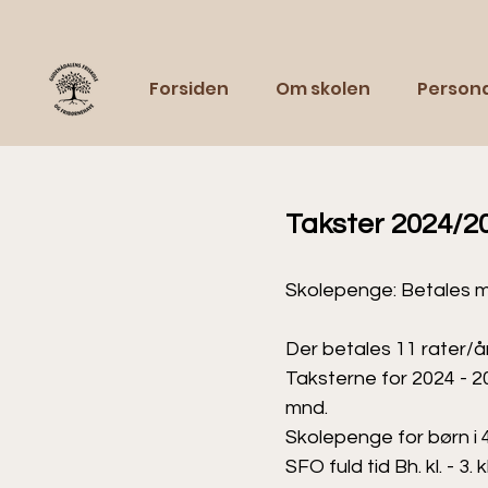
Forsiden
Om skolen
Person
Takster 2024/20
Skolepenge: Betales må
Der betales 11 rater/årl
Taksterne for 2024 - 20
mnd.
Skolepenge for børn i 4.
SFO fuld tid Bh. kl. - 3. 