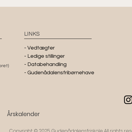
LINKS
-
Vedtægter
- Ledige stillinger
- Databehandling
oret)
- Gudenådalensfribørnehave
Årskalender
Copyright: © 2025 Gudenådalensfriskole All rights res