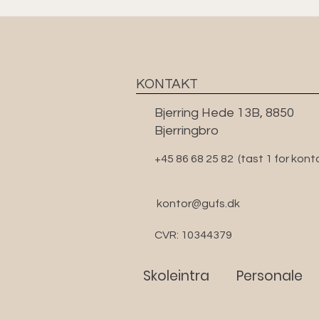
KONTAKT
Bjerring Hede 13B, 8850
Bjerringbro
+45 86 68 25 82
(tast 1 for kont
kontor@gufs.dk
CVR: 10344379
Skoleintra
Personale